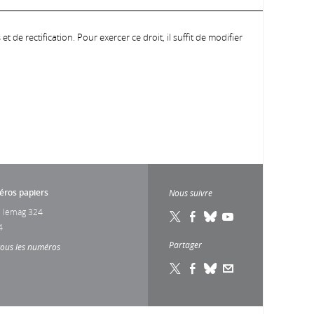
 de rectification. Pour exercer ce droit, il suffit de modifier
ros papiers
Nous suivre
 lemag 324
4
Partager
tous les numéros