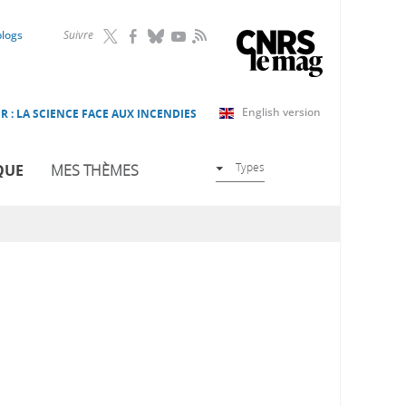
RSS
blogs
Suivre
English version
R : LA SCIENCE FACE AUX INCENDIES
Types
QUE
MES THÈMES