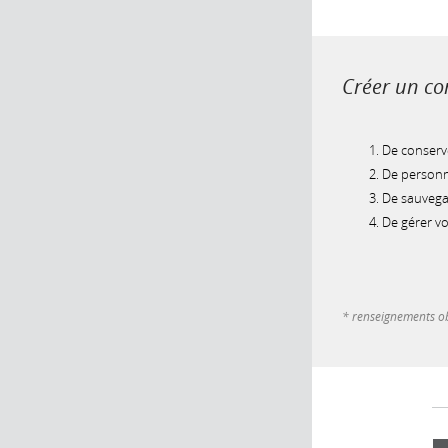
Créer un com
De conserve
De personna
De sauvegar
De gérer v
* renseignements ob