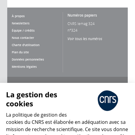
Numéros papiers
À propos
Newsletters
CNRS lemag 324
n°324
Équipe / crédits
Nous contacter
Voir tous les numéros
Charte d'utilisation
Plan du site
Données personnelles
Mentions légales
Nous suivre
Partager
La gestion des
cookies
La politique de gestion des
cookies du CNRS est élaborée en adéquation avec sa
mission de recherche scientifique. Ce site vous donne
CNRS Le Mag