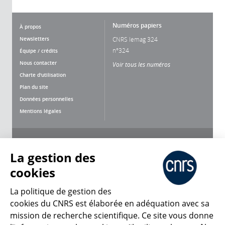
Numéros papiers
À propos
Newsletters
CNRS lemag 324
n°324
Équipe / crédits
Nous contacter
Voir tous les numéros
Charte d'utilisation
Plan du site
Données personnelles
Mentions légales
Nous suivre
Partager
La gestion des
cookies
La politique de gestion des
cookies du CNRS est élaborée en adéquation avec sa
mission de recherche scientifique. Ce site vous donne
CNRS Le Mag