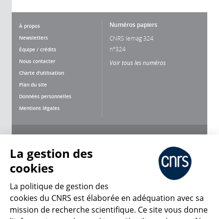
Numéros papiers
À propos
Newsletters
CNRS lemag 324
n°324
Équipe / crédits
Nous contacter
Voir tous les numéros
Charte d'utilisation
Plan du site
Données personnelles
Mentions légales
Nous suivre
Partager
La gestion des
cookies
La politique de gestion des
cookies du CNRS est élaborée en adéquation avec sa
mission de recherche scientifique. Ce site vous donne
CNRS Le Mag