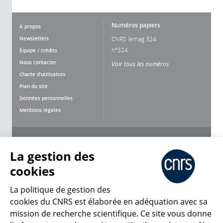
Numéros papiers
À propos
Newsletters
CNRS lemag 324
n°324
Équipe / crédits
Nous contacter
Voir tous les numéros
Charte d'utilisation
Plan du site
Données personnelles
Mentions légales
Nous suivre
Partager
La gestion des
cookies
La politique de gestion des
cookies du CNRS est élaborée en adéquation avec sa
mission de recherche scientifique. Ce site vous donne
CNRS Le Mag