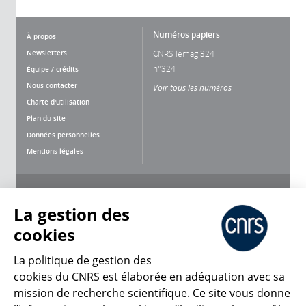
Numéros papiers
À propos
Newsletters
CNRS lemag 324
n°324
Équipe / crédits
Nous contacter
Voir tous les numéros
Charte d'utilisation
Plan du site
Données personnelles
Mentions légales
Nous suivre
Partager
La gestion des
cookies
La politique de gestion des
cookies du CNRS est élaborée en adéquation avec sa
mission de recherche scientifique. Ce site vous donne
CNRS Le Mag