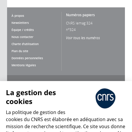
Numéros papiers
À propos
Newsletters
CNRS lemag 324
n°324
Équipe / crédits
Nous contacter
Voir tous les numéros
Charte d'utilisation
Plan du site
Données personnelles
Mentions légales
Nous suivre
Partager
La gestion des
cookies
La politique de gestion des
cookies du CNRS est élaborée en adéquation avec sa
mission de recherche scientifique. Ce site vous donne
CNRS Le Mag