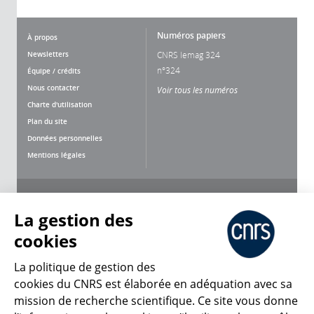
Numéros papiers
À propos
Newsletters
CNRS lemag 324
n°324
Équipe / crédits
Nous contacter
Voir tous les numéros
Charte d'utilisation
Plan du site
Données personnelles
Mentions légales
Nous suivre
Partager
La gestion des
cookies
La politique de gestion des
cookies du CNRS est élaborée en adéquation avec sa
mission de recherche scientifique. Ce site vous donne
CNRS Le Mag