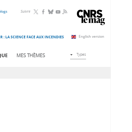
RSS
blogs
Suivre
English version
R : LA SCIENCE FACE AUX INCENDIES
Types
QUE
MES THÈMES