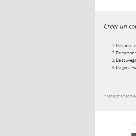
Créer un com
De conserve
De personna
De sauvegar
De gérer v
* renseignements ob