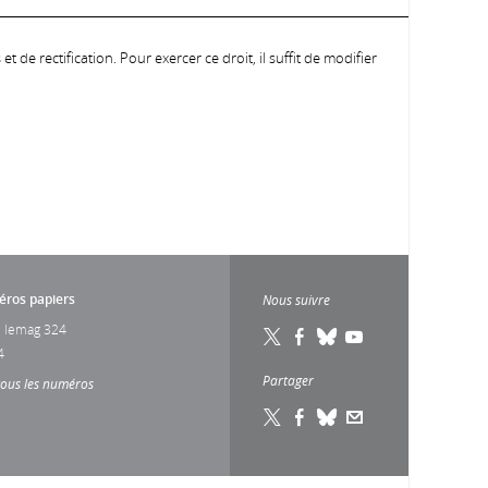
 de rectification. Pour exercer ce droit, il suffit de modifier
ros papiers
Nous suivre
 lemag 324
4
Partager
tous les numéros