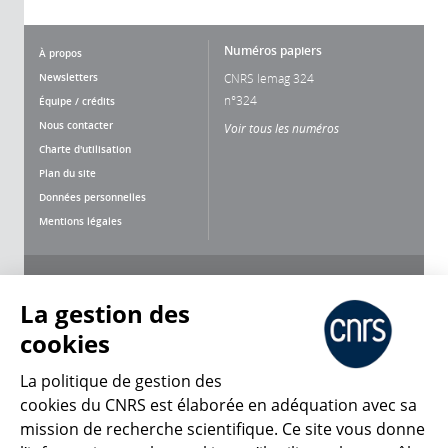
Numéros papiers
À propos
Newsletters
CNRS lemag 324
n°324
Équipe / crédits
Nous contacter
Voir tous les numéros
Charte d'utilisation
Plan du site
Données personnelles
Mentions légales
Nous suivre
Partager
La gestion des
cookies
La politique de gestion des
cookies du CNRS est élaborée en adéquation avec sa
mission de recherche scientifique. Ce site vous donne
CNRS Le Mag