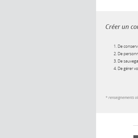
Créer un com
De conserve
De personna
De sauvegar
De gérer v
* renseignements ob