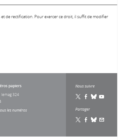
 de rectification. Pour exercer ce droit, il suffit de modifier
ros papiers
Nous suivre
 lemag 324
4
Partager
tous les numéros