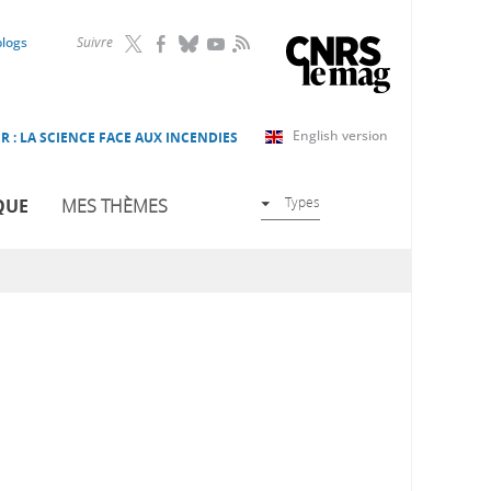
RSS
blogs
Suivre
English version
R : LA SCIENCE FACE AUX INCENDIES
Types
QUE
MES THÈMES