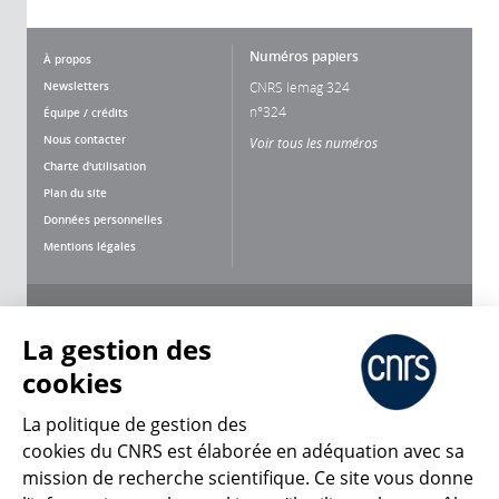
Numéros papiers
À propos
Newsletters
CNRS lemag 324
n°324
Équipe / crédits
Nous contacter
Voir tous les numéros
Charte d'utilisation
Plan du site
Données personnelles
Mentions légales
Nous suivre
Partager
La gestion des
cookies
La politique de gestion des
cookies du CNRS est élaborée en adéquation avec sa
mission de recherche scientifique. Ce site vous donne
CNRS Le Mag