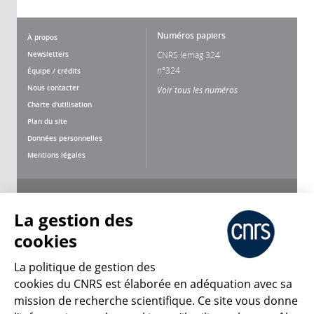
Numéros papiers
À propos
Newsletters
CNRS lemag 324
n°324
Équipe / crédits
Nous contacter
Voir tous les numéros
Charte d'utilisation
Plan du site
Données personnelles
Mentions légales
Nous suivre
Partager
La gestion des
cookies
La politique de gestion des
cookies du CNRS est élaborée en adéquation avec sa
mission de recherche scientifique. Ce site vous donne
CNRS Le Mag