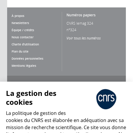
Numéros papiers
À propos
Newsletters
CNRS lemag 324
n°324
Équipe / crédits
Nous contacter
Voir tous les numéros
Charte d'utilisation
Plan du site
Données personnelles
Mentions légales
Nous suivre
Partager
La gestion des
cookies
La politique de gestion des
cookies du CNRS est élaborée en adéquation avec sa
mission de recherche scientifique. Ce site vous donne
CNRS Le Mag