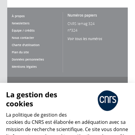
Numéros papiers
À propos
Newsletters
CNRS lemag 324
n°324
Équipe / crédits
Nous contacter
Voir tous les numéros
Charte d'utilisation
Plan du site
Données personnelles
Mentions légales
Nous suivre
Partager
La gestion des
cookies
La politique de gestion des
cookies du CNRS est élaborée en adéquation avec sa
mission de recherche scientifique. Ce site vous donne
CNRS Le Mag