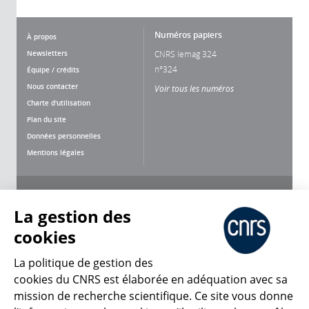
Numéros papiers
À propos
Newsletters
CNRS lemag 324
n°324
Équipe / crédits
Nous contacter
Voir tous les numéros
Charte d'utilisation
Plan du site
Données personnelles
Mentions légales
Nous suivre
Partager
La gestion des
cookies
La politique de gestion des
cookies du CNRS est élaborée en adéquation avec sa
mission de recherche scientifique. Ce site vous donne
CNRS Le Mag