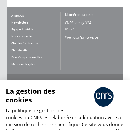
Numéros papiers
À propos
Newsletters
CNRS lemag 324
n°324
Équipe / crédits
Nous contacter
Voir tous les numéros
Charte d'utilisation
Plan du site
Données personnelles
Mentions légales
Nous suivre
Partager
La gestion des
cookies
La politique de gestion des
cookies du CNRS est élaborée en adéquation avec sa
mission de recherche scientifique. Ce site vous donne
CNRS Le Mag