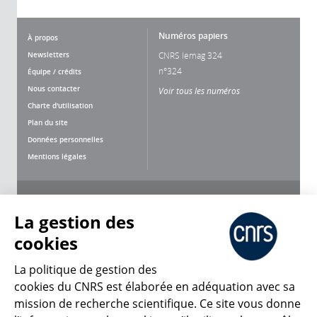
Numéros papiers
À propos
Newsletters
CNRS lemag 324
n°324
Équipe / crédits
Nous contacter
Voir tous les numéros
Charte d'utilisation
Plan du site
Données personnelles
Mentions légales
Nous suivre
Partager
La gestion des
cookies
La politique de gestion des
cookies du CNRS est élaborée en adéquation avec sa
mission de recherche scientifique. Ce site vous donne
CNRS Le Mag