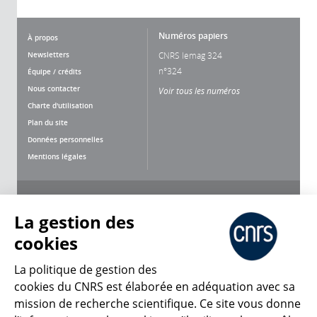
Numéros papiers
À propos
Newsletters
CNRS lemag 324
n°324
Équipe / crédits
Nous contacter
Voir tous les numéros
Charte d'utilisation
Plan du site
Données personnelles
Mentions légales
Nous suivre
Partager
La gestion des
cookies
La politique de gestion des
cookies du CNRS est élaborée en adéquation avec sa
mission de recherche scientifique. Ce site vous donne
CNRS Le Mag