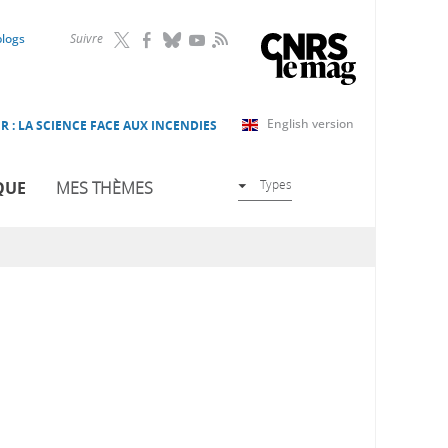
RSS
blogs
Suivre
English version
R : LA SCIENCE FACE AUX INCENDIES
Types
QUE
MES THÈMES