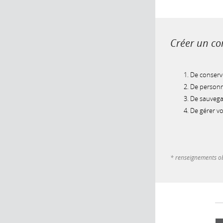
Créer un com
De conserve
De personna
De sauvegar
De gérer v
* renseignements ob