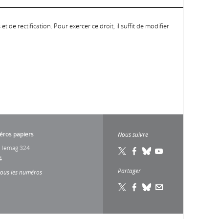
 de rectification. Pour exercer ce droit, il suffit de modifier
ros papiers
Nous suivre
 lemag 324
4
Partager
tous les numéros