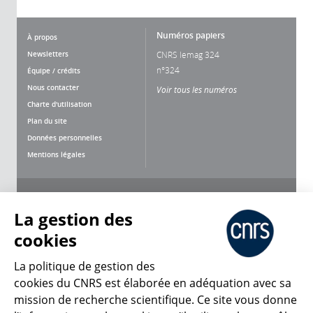
Numéros papiers
À propos
Newsletters
CNRS lemag 324
n°324
Équipe / crédits
Nous contacter
Voir tous les numéros
Charte d'utilisation
Plan du site
Données personnelles
Mentions légales
Nous suivre
Partager
La gestion des
cookies
La politique de gestion des
cookies du CNRS est élaborée en adéquation avec sa
mission de recherche scientifique. Ce site vous donne
CNRS Le Mag