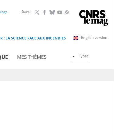
RSS
blogs
Suivre
English version
R : LA SCIENCE FACE AUX INCENDIES
Types
QUE
MES THÈMES