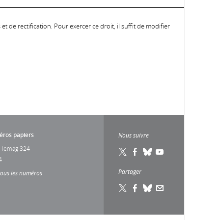
 de rectification. Pour exercer ce droit, il suffit de modifier
ros papiers
Nous suivre
 lemag 324
4
Partager
tous les numéros