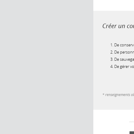
Créer un com
De conserve
De personna
De sauvegar
De gérer v
* renseignements ob