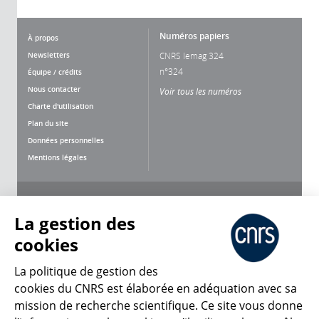
Numéros papiers
À propos
Newsletters
CNRS lemag 324
n°324
Équipe / crédits
Nous contacter
Voir tous les numéros
Charte d'utilisation
Plan du site
Données personnelles
Mentions légales
Nous suivre
Partager
La gestion des
cookies
La politique de gestion des
cookies du CNRS est élaborée en adéquation avec sa
mission de recherche scientifique. Ce site vous donne
CNRS Le Mag