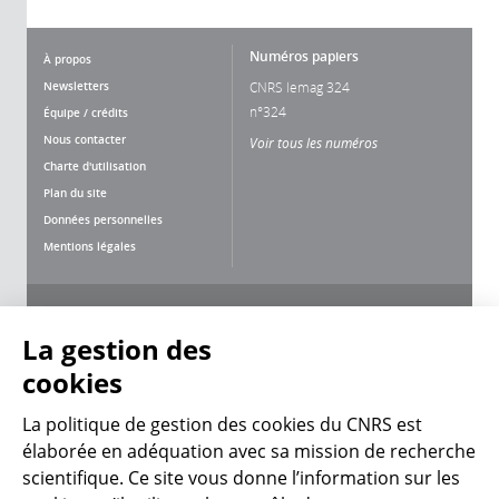
Numéros papiers
À propos
Newsletters
CNRS lemag 324
n°324
Équipe / crédits
Nous contacter
Voir tous les numéros
Charte d'utilisation
Plan du site
Données personnelles
Mentions légales
Nous suivre
Partager
La gestion des
cookies
La politique de gestion des cookies du CNRS est
élaborée en adéquation avec sa mission de recherche
scientifique. Ce site vous donne l’information sur les
CNRS Le Mag