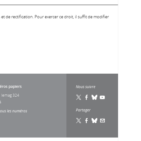
 de rectification. Pour exercer ce droit, il suffit de modifier
ros papiers
Nous suivre
 lemag 324
4
Partager
tous les numéros