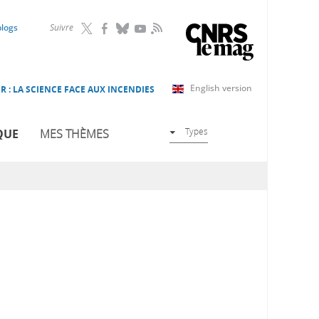
RSS
blogs
Suivre
English version
R : LA SCIENCE FACE AUX INCENDIES
Types
QUE
MES THÈMES