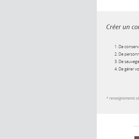
Créer un com
De conserve
De personna
De sauvegar
De gérer v
* renseignements ob