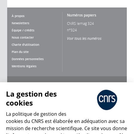
Numéros papiers
À propos
Newsletters
CNRS lemag 324
n°324
Équipe / crédits
Nous contacter
Voir tous les numéros
Charte d'utilisation
Plan du site
Données personnelles
Mentions légales
Nous suivre
Partager
La gestion des
cookies
La politique de gestion des
cookies du CNRS est élaborée en adéquation avec sa
mission de recherche scientifique. Ce site vous donne
CNRS Le Mag