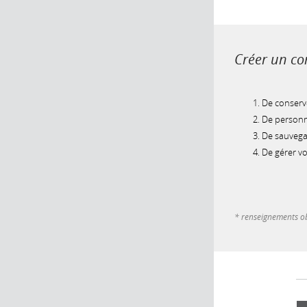
Créer un com
De conserve
De personna
De sauvegar
De gérer v
* renseignements ob