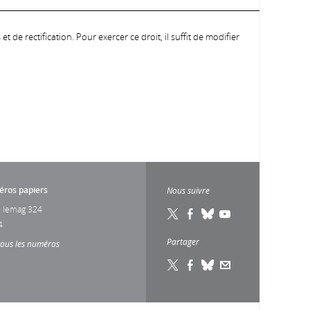
 de rectification. Pour exercer ce droit, il suffit de modifier
ros papiers
Nous suivre
 lemag 324
4
Partager
tous les numéros