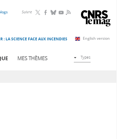
RSS
blogs
Suivre
English version
R : LA SCIENCE FACE AUX INCENDIES
Types
QUE
MES THÈMES