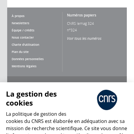
Numéros papiers
À propos
Newsletters
CNRS lemag 324
n°324
Équipe / crédits
Nous contacter
Voir tous les numéros
Charte d'utilisation
Plan du site
Données personnelles
Mentions légales
Nous suivre
Partager
La gestion des
cookies
La politique de gestion des
cookies du CNRS est élaborée en adéquation avec sa
mission de recherche scientifique. Ce site vous donne
CNRS Le Mag