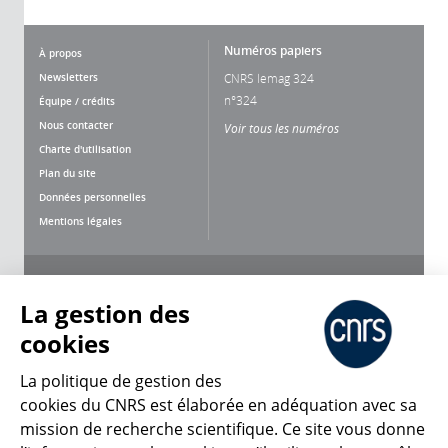
Numéros papiers
À propos
Newsletters
CNRS lemag 324
n°324
Équipe / crédits
Nous contacter
Voir tous les numéros
Charte d'utilisation
Plan du site
Données personnelles
Mentions légales
Nous suivre
Partager
La gestion des
cookies
La politique de gestion des
cookies du CNRS est élaborée en adéquation avec sa
mission de recherche scientifique. Ce site vous donne
CNRS Le Mag