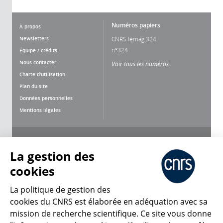
Numéros papiers
À propos
Newsletters
CNRS lemag 324
n°324
Équipe / crédits
Nous contacter
Voir tous les numéros
Charte d'utilisation
Plan du site
Données personnelles
Mentions légales
Nous suivre
Partager
La gestion des
cookies
La politique de gestion des
cookies du CNRS est élaborée en adéquation avec sa
mission de recherche scientifique. Ce site vous donne
CNRS Le Mag