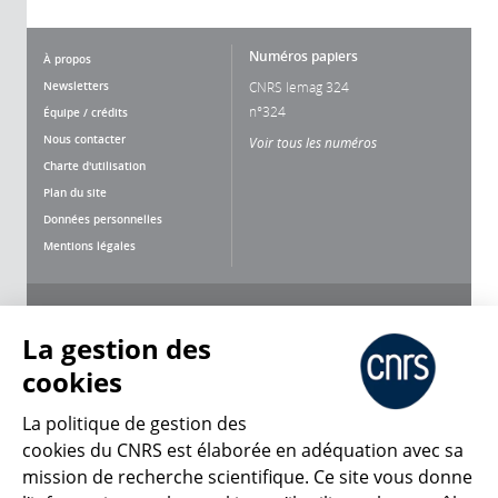
Numéros papiers
À propos
Newsletters
CNRS lemag 324
n°324
Équipe / crédits
Nous contacter
Voir tous les numéros
Charte d'utilisation
Plan du site
Données personnelles
Mentions légales
Nous suivre
Partager
La gestion des
cookies
La politique de gestion des
cookies du CNRS est élaborée en adéquation avec sa
mission de recherche scientifique. Ce site vous donne
CNRS Le Mag