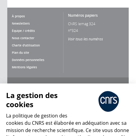
Numéros papiers
À propos
Newsletters
CNRS lemag 324
n°324
Équipe / crédits
Nous contacter
Voir tous les numéros
Charte d'utilisation
Plan du site
Données personnelles
Mentions légales
Nous suivre
Partager
La gestion des
cookies
La politique de gestion des
cookies du CNRS est élaborée en adéquation avec sa
mission de recherche scientifique. Ce site vous donne
CNRS Le Mag