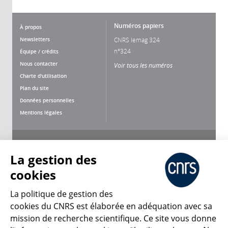
Numéros papiers
À propos
Newsletters
CNRS lemag 324
n°324
Équipe / crédits
Nous contacter
Voir tous les numéros
Charte d'utilisation
Plan du site
Données personnelles
Mentions légales
Nous suivre
Partager
La gestion des
cookies
La politique de gestion des
cookies du CNRS est élaborée en adéquation avec sa
mission de recherche scientifique. Ce site vous donne
CNRS Le Mag