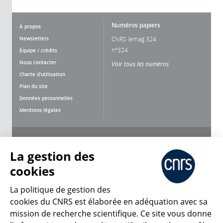
Numéros papiers
À propos
Newsletters
CNRS lemag 324
n°324
Équipe / crédits
Nous contacter
Voir tous les numéros
Charte d'utilisation
Plan du site
Données personnelles
Mentions légales
Nous suivre
Partager
La gestion des
cookies
La politique de gestion des
cookies du CNRS est élaborée en adéquation avec sa
mission de recherche scientifique. Ce site vous donne
CNRS Le Mag