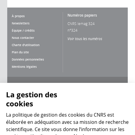
Numéros papiers
À propos
Newsletters
CNRS lemag 324
n°324
Équipe / crédits
Nous contacter
Voir tous les numéros
Charte d'utilisation
Plan du site
Données personnelles
Mentions légales
Nous suivre
Partager
La gestion des
cookies
La politique de gestion des cookies du CNRS est
élaborée en adéquation avec sa mission de recherche
scientifique. Ce site vous donne l’information sur les
CNRS Le Mag