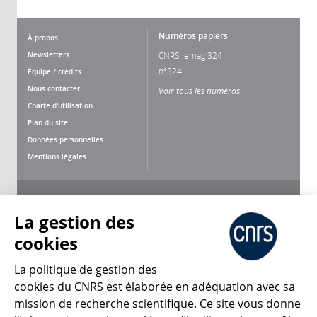
Numéros papiers
À propos
Newsletters
CNRS lemag 324
n°324
Équipe / crédits
Nous contacter
Voir tous les numéros
Charte d'utilisation
Plan du site
Données personnelles
Mentions légales
Nous suivre
Partager
La gestion des
cookies
La politique de gestion des
cookies du CNRS est élaborée en adéquation avec sa
mission de recherche scientifique. Ce site vous donne
CNRS Le Mag