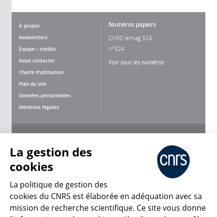
Numéros papiers
À propos
Newsletters
CNRS lemag 324
n°324
Équipe / crédits
Nous contacter
Voir tous les numéros
Charte d'utilisation
Plan du site
Données personnelles
Mentions légales
Nous suivre
Partager
La gestion des
cookies
La politique de gestion des
cookies du CNRS est élaborée en adéquation avec sa
mission de recherche scientifique. Ce site vous donne
CNRS Le Mag