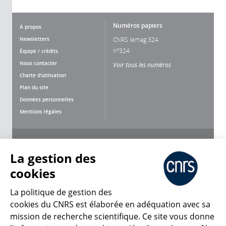
Numéros papiers
À propos
Newsletters
CNRS lemag 324
n°324
Équipe / crédits
Nous contacter
Voir tous les numéros
Charte d'utilisation
Plan du site
Données personnelles
Mentions légales
Nous suivre
Partager
La gestion des
cookies
La politique de gestion des
cookies du CNRS est élaborée en adéquation avec sa
mission de recherche scientifique. Ce site vous donne
CNRS Le Mag