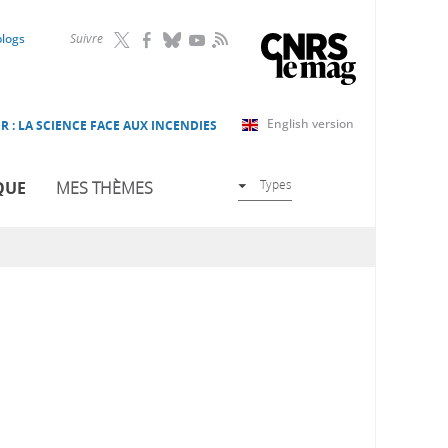
RSS
blogs
Suivre
English version
R : LA SCIENCE FACE AUX INCENDIES
Types
QUE
MES THÈMES