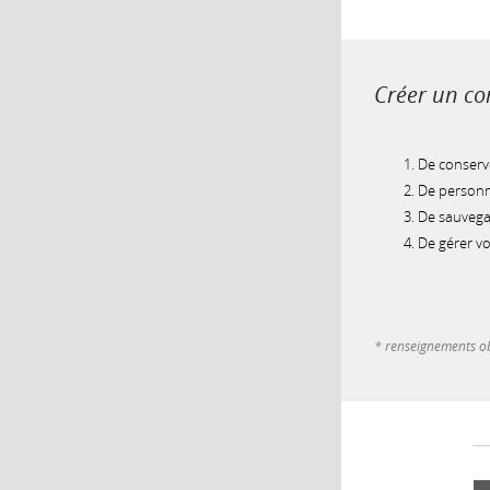
Créer un com
De conserve
De personna
De sauvegar
De gérer v
* renseignements ob