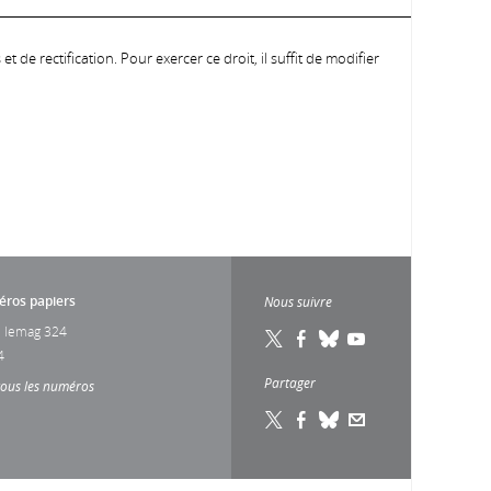
 de rectification. Pour exercer ce droit, il suffit de modifier
ros papiers
Nous suivre
 lemag 324
4
Partager
tous les numéros