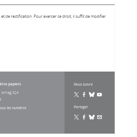
 de rectification. Pour exercer ce droit, il suffit de modifier
ros papiers
Nous suivre
 lemag 324
4
Partager
tous les numéros