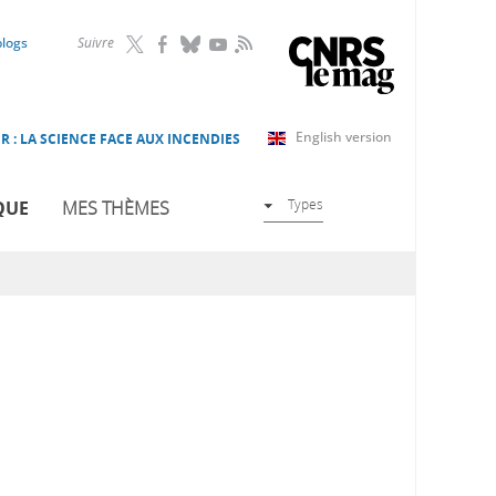
RSS
blogs
Suivre
English version
R : LA SCIENCE FACE AUX INCENDIES
Types
QUE
MES THÈMES