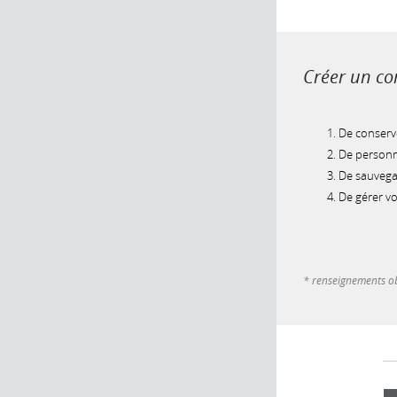
Créer un com
De conserve
De personna
De sauvegar
De gérer v
* renseignements ob