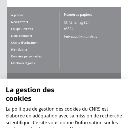
Numéros papiers
À propos
Newsletters
CNRS lemag 324
n°324
Équipe / crédits
Nous contacter
Voir tous les numéros
Charte d'utilisation
Plan du site
Données personnelles
Mentions légales
Nous suivre
Partager
La gestion des
cookies
La politique de gestion des
cookies du CNRS est élaborée en adéquation avec sa
mission de recherche scientifique. Ce site vous donne
CNRS Le Mag