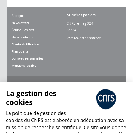
Numéros papiers
À propos
Newsletters
CNRS lemag 324
n°324
Équipe / crédits
Nous contacter
Voir tous les numéros
Charte d'utilisation
Plan du site
Données personnelles
Mentions légales
Nous suivre
Partager
La gestion des
cookies
La politique de gestion des
cookies du CNRS est élaborée en adéquation avec sa
mission de recherche scientifique. Ce site vous donne
CNRS Le Mag