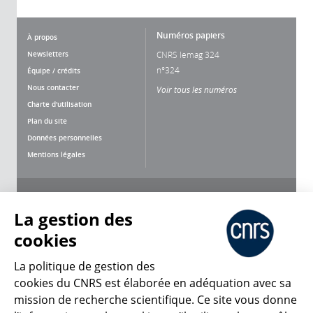
Numéros papiers
À propos
Newsletters
CNRS lemag 324
n°324
Équipe / crédits
Nous contacter
Voir tous les numéros
Charte d'utilisation
Plan du site
Données personnelles
Mentions légales
Nous suivre
Partager
La gestion des
cookies
La politique de gestion des
cookies du CNRS est élaborée en adéquation avec sa
mission de recherche scientifique. Ce site vous donne
CNRS Le Mag