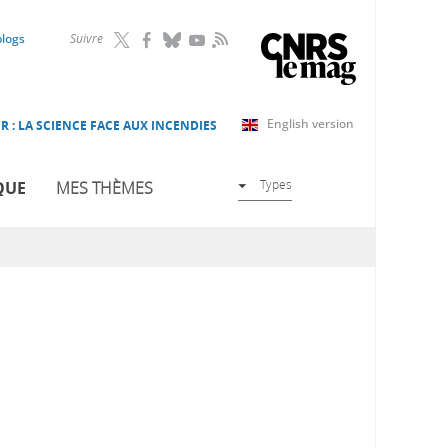
RSS
blogs
Suivre
English version
R : LA SCIENCE FACE AUX INCENDIES
Types
QUE
MES THÈMES