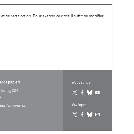
 de rectification. Pour exercer ce droit, il suffit de modifier
ros papiers
Nous suivre
 lemag 324
4
Partager
tous les numéros