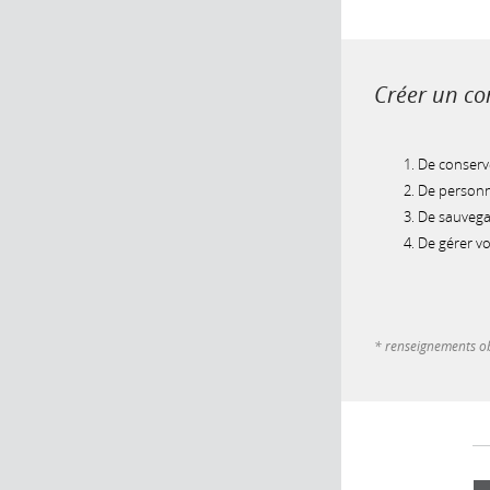
Créer un com
De conserve
De personna
De sauvegar
De gérer v
* renseignements ob