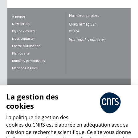
Numéros papiers
À propos
Newsletters
CNRS lemag 324
n°324
Équipe / crédits
Nous contacter
Voir tous les numéros
Charte d'utilisation
Plan du site
Données personnelles
Mentions légales
Nous suivre
Partager
La gestion des
cookies
La politique de gestion des
cookies du CNRS est élaborée en adéquation avec sa
mission de recherche scientifique. Ce site vous donne
CNRS Le Mag