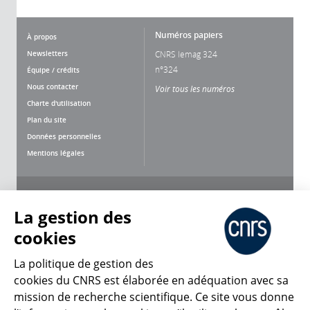
Numéros papiers
À propos
Newsletters
CNRS lemag 324
n°324
Équipe / crédits
Nous contacter
Voir tous les numéros
Charte d'utilisation
Plan du site
Données personnelles
Mentions légales
Nous suivre
Partager
La gestion des
cookies
La politique de gestion des
cookies du CNRS est élaborée en adéquation avec sa
mission de recherche scientifique. Ce site vous donne
CNRS Le Mag