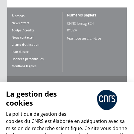
Numéros papiers
À propos
Newsletters
CNRS lemag 324
n°324
Équipe / crédits
Nous contacter
Voir tous les numéros
Charte d'utilisation
Plan du site
Données personnelles
Mentions légales
Nous suivre
Partager
La gestion des
cookies
La politique de gestion des
cookies du CNRS est élaborée en adéquation avec sa
mission de recherche scientifique. Ce site vous donne
CNRS Le Mag