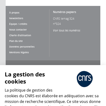
Numéros papiers
À propos
Newsletters
CNRS lemag 324
n°324
Équipe / crédits
Nous contacter
Voir tous les numéros
Charte d'utilisation
Plan du site
Données personnelles
Mentions légales
Nous suivre
Partager
La gestion des
cookies
La politique de gestion des
cookies du CNRS est élaborée en adéquation avec sa
mission de recherche scientifique. Ce site vous donne
CNRS Le Mag