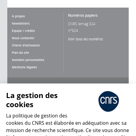
Numéros papiers
À propos
Newsletters
CNRS lemag 324
n°324
Équipe / crédits
Nous contacter
Voir tous les numéros
Charte d'utilisation
Plan du site
Données personnelles
Mentions légales
Nous suivre
Partager
La gestion des
cookies
La politique de gestion des
cookies du CNRS est élaborée en adéquation avec sa
mission de recherche scientifique. Ce site vous donne
CNRS Le Mag