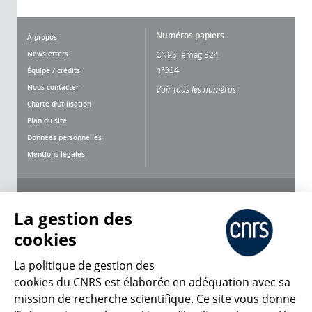
Numéros papiers
À propos
Newsletters
CNRS lemag 324
n°324
Équipe / crédits
Nous contacter
Voir tous les numéros
Charte d'utilisation
Plan du site
Données personnelles
Mentions légales
Nous suivre
Partager
La gestion des
cookies
La politique de gestion des
cookies du CNRS est élaborée en adéquation avec sa
mission de recherche scientifique. Ce site vous donne
CNRS Le Mag